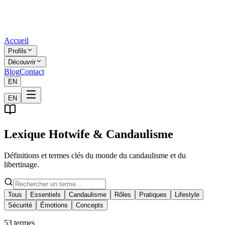
Accueil
Profils
Découvrir
Blog
Contact
EN
EN
Lexique Hotwife & Candaulisme
Définitions et termes clés du monde du candaulisme et du
libertinage.
Tous
Essentiels
Candaulisme
Rôles
Pratiques
Lifestyle
Sécurité
Émotions
Concepts
53
termes