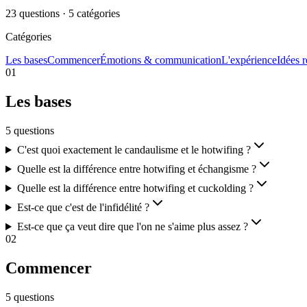
23
questions
·
5
catégories
Catégories
Les bases
Commencer
Émotions & communication
L'expérience
Idées 
01
Les bases
5
questions
C'est quoi exactement le candaulisme et le hotwifing ?
Quelle est la différence entre hotwifing et échangisme ?
Quelle est la différence entre hotwifing et cuckolding ?
Est-ce que c'est de l'infidélité ?
Est-ce que ça veut dire que l'on ne s'aime plus assez ?
02
Commencer
5
questions